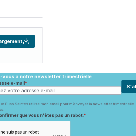
argement
vous à notre newsletter trimestrielle
esse e-mail
S'a
ue Buss Saintes utilise mon email pour m’envoyer la newsletter trimestrielle.
us
.
quis
confirmer que vous n'êtes pas un robot.