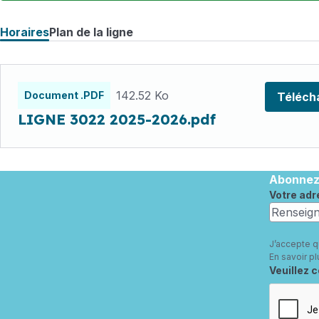
Horaires
Plan de la ligne
Fichiers
horaires
142.52 Ko
Document .PDF
Téléch
LIGNE 3022 2025-2026.pdf
Abonnez-
Votre adr
J’accepte q
En savoir pl
Champ re
Veuillez 