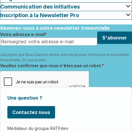
Communication des initiatives
Inscription à la Newsletter Pro
Abonnez-vous à notre newsletter trimestrielle
Votre adresse e-mail
S'abonner
J’accepte que Buss Saintes utilise mon email pour m’envoyer la newsletter
trimestrielle.
En savoir plus
.
Champ requis
Veuillez confirmer que vous n'êtes pas un robot.
Une question ?
Contactez nous
Médiateur du groupe RATPdev