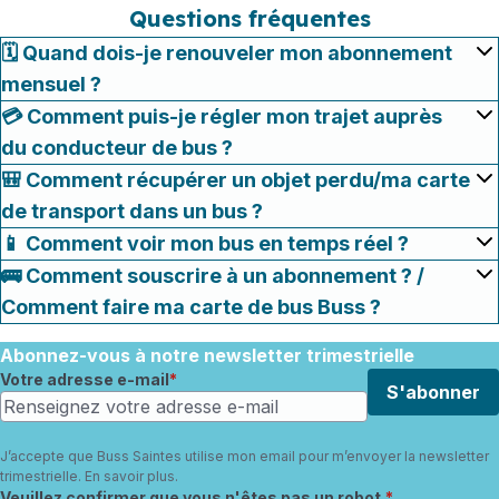
Questions fréquentes
🗓️ Quand dois-je renouveler mon abonnement
mensuel ?
💳 Comment puis-je régler mon trajet auprès
du conducteur de bus ?
🎒 Comment récupérer un objet perdu/ma carte
de transport dans un bus ?
📱 Comment voir mon bus en temps réel ?
🚌 Comment souscrire à un abonnement ? /
Comment faire ma carte de bus Buss ?
Abonnez-vous à notre newsletter trimestrielle
Votre adresse e-mail
S'abonner
J’accepte que Buss Saintes utilise mon email pour m’envoyer la newsletter
trimestrielle.
En savoir plus
.
Champ requis
Veuillez confirmer que vous n'êtes pas un robot.