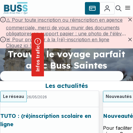
contenu
Panneau de gestion des cookies
principal
Ouvr
⚠️ Pour toute inscription ou réinscription en agence
F
commerciale, merci de vous munir des documents
obligatoires en support papier : une photo de l'élève,
une pièce d'identité de l'élève et un justificatif de
🚨 Pour procéder à la (ré)-inscription en ligne
domicile de -3mois.
Cliquez ici !
F
Infos trafic
Trouvez le voyage parfait
avec Buss Saintes
Les actualités
Le réseau
Nouveautés
26/05/2026
TUTO : (ré)inscription scolaire en
Nouveauté 
ligne
Pour faciliter