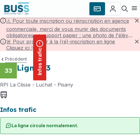
contenu
Panneau de gestion des cookies
principal
Ouvr
⚠️ Pour toute inscription ou réinscription en agence
F
commerciale, merci de vous munir des documents
obligatoires en support papier : une photo de l'élève,
une pièce d'identité de l'élève et un justificatif de
🚨 Pour procéder à la (ré)-inscription en ligne
domicile de -3mois.
Cliquez ici !
F
Infos trafic
Précédent
Ligne 33
33
RPI La Clisse - Luchat - Pisany
Bus
Infos trafic
La ligne circule normalement.