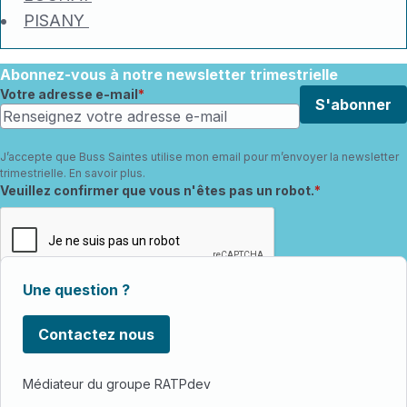
PISANY
Abonnez-vous à notre newsletter trimestrielle
Votre adresse e-mail
S'abonner
J’accepte que Buss Saintes utilise mon email pour m’envoyer la newsletter
trimestrielle.
En savoir plus
.
Champ requis
Veuillez confirmer que vous n'êtes pas un robot.
Une question ?
Contactez nous
Médiateur du groupe RATPdev