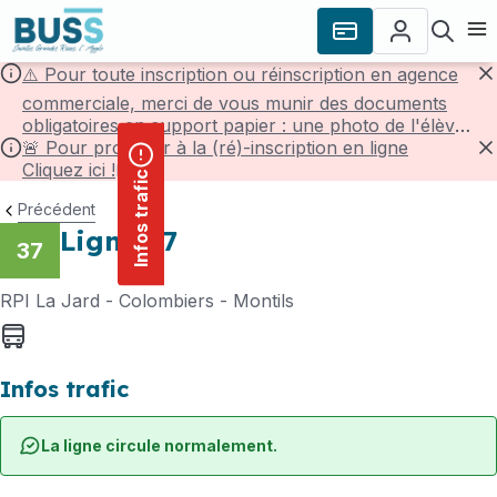
contenu
Panneau de gestion des cookies
principal
Ouvr
⚠️ Pour toute inscription ou réinscription en agence
F
commerciale, merci de vous munir des documents
obligatoires en support papier : une photo de l'élève,
une pièce d'identité de l'élève et un justificatif de
🚨 Pour procéder à la (ré)-inscription en ligne
domicile de -3mois.
Cliquez ici !
F
Infos trafic
Précédent
Ligne 37
37
RPI La Jard - Colombiers - Montils
Bus
Infos trafic
La ligne circule normalement.