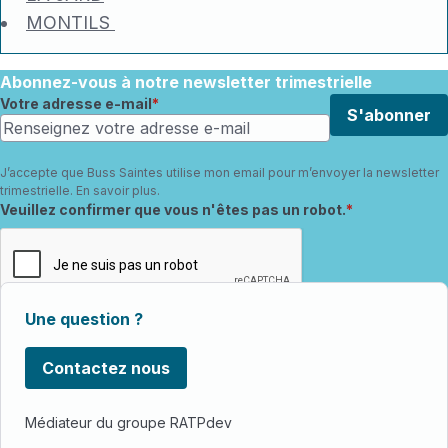
MONTILS
Abonnez-vous à notre newsletter trimestrielle
Votre adresse e-mail
S'abonner
J’accepte que Buss Saintes utilise mon email pour m’envoyer la newsletter
trimestrielle.
En savoir plus
.
Champ requis
Veuillez confirmer que vous n'êtes pas un robot.
Une question ?
Contactez nous
Médiateur du groupe RATPdev