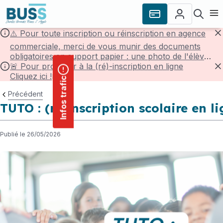
contenu
Panneau de gestion des cookies
principal
Ouvr
⚠️ Pour toute inscription ou réinscription en agence
F
commerciale, merci de vous munir des documents
obligatoires en support papier : une photo de l'élève,
une pièce d'identité de l'élève et un justificatif de
🚨 Pour procéder à la (ré)-inscription en ligne
domicile de -3mois.
Cliquez ici !
F
Infos trafic
Précédent
TUTO : (ré)inscription scolaire en l
Publié le 26/05/2026