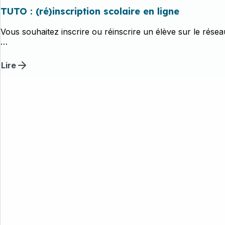
TUTO : (ré)inscription scolaire en ligne
Vous souhaitez inscrire ou réinscrire un élève sur le rés
Selon votre cas de figure, la démarche à suivre varie légè
Lire